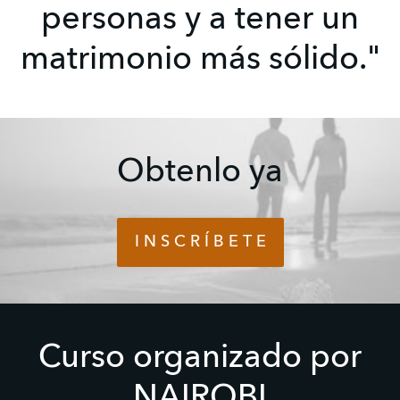
personas y a tener un
matrimonio más sólido."
Obtenlo ya
I N S C R Í B E T E
Curso organizado por
NAIROBI